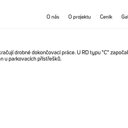
O nás
O projektu
Ceník
Gal
 pokračují drobné dokončovací práce. U RD typu "C" započ
n u parkovacích přístřešků.