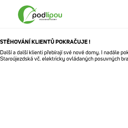
STĚHOVÁNÍ KLIENTŮ POKRAČUJE !
Další a další klienti přebírají své nové domy. I nadále
Staroújezdská vč. elektricky ovládaných posuvných bra