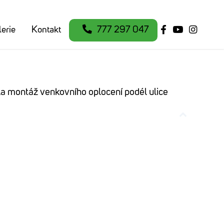
erie
Kontakt
777 297 047
ala montáž venkovního oplocení podél ulice